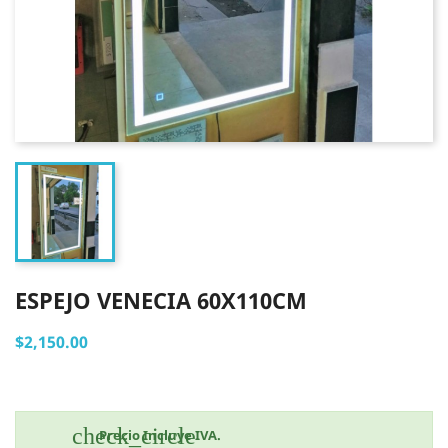
ESPEJO VENECIA 60X110CM
$2,150.00
check_circle
Precio Incluye IVA.