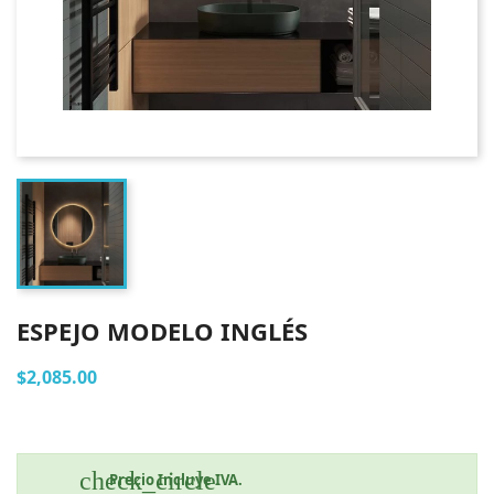
ESPEJO MODELO INGLÉS
$2,085.00
check_circle
Precio Incluye IVA.